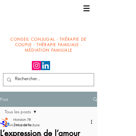
CONSEIL CONJUGAL - THÉRAPIE DE
COUPLE - THÉRAPIE FAMILIALE -
MÉDIATION FAMILIALE
Post
Tous les posts
Horizon 78
Tous les posts
2 min de lecture
L’expression de l’amour
Thérapie de couple