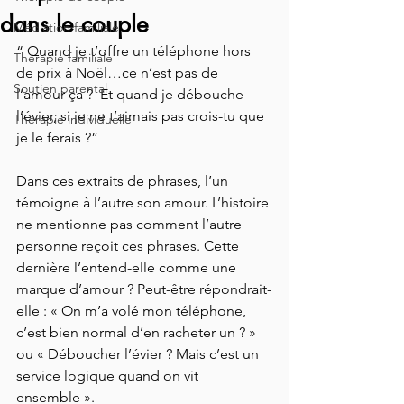
dans le couple
Médiation familiale
“ Quand je t’offre un téléphone hors 
Thérapie familiale
de prix à Noël…ce n’est pas de 
Soutien parental
l’amour ça ?  Et quand je débouche 
l’évier, si je ne t’aimais pas crois-tu que 
Thérapie individuelle
je le ferais ?”
Dans ces extraits de phrases, l’un 
témoigne à l’autre son amour. L’histoire 
ne mentionne pas comment l’autre 
personne reçoit ces phrases. Cette 
dernière l’entend-elle comme une 
marque d’amour ? Peut-être répondrait-
elle : « On m’a volé mon téléphone, 
c’est bien normal d’en racheter un ? » 
ou « Déboucher l’évier ? Mais c’est un 
service logique quand on vit 
ensemble ».