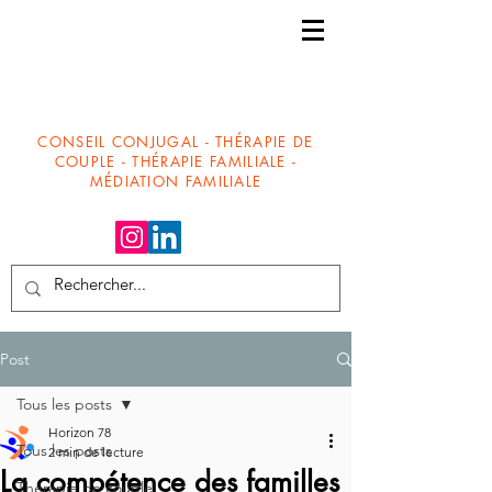
CONSEIL CONJUGAL - THÉRAPIE DE
COUPLE - THÉRAPIE FAMILIALE -
MÉDIATION FAMILIALE
Post
Tous les posts
Horizon 78
Tous les posts
2 min de lecture
La compétence des familles
Thérapie de couple